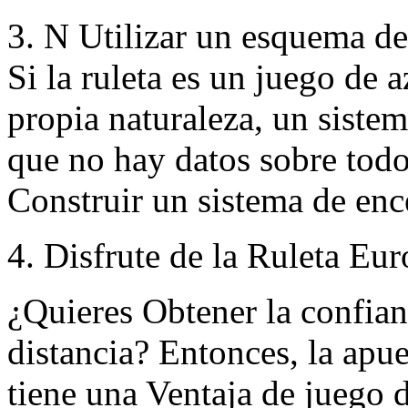
3. N Utilizar un esquema de
Si la ruleta es un juego de 
propia naturaleza, un sistem
que no hay datos sobre todo
Construir un sistema de en
4. Disfrute de la Ruleta Eu
¿Quieres Obtener la confian
distancia? Entonces, la apu
tiene una Ventaja de juego 