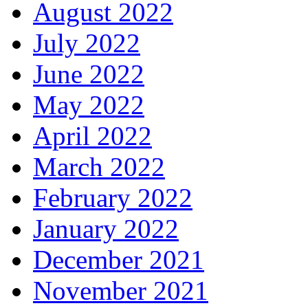
August 2022
July 2022
June 2022
May 2022
April 2022
March 2022
February 2022
January 2022
December 2021
November 2021