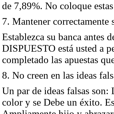
de 7,89%. No coloque estas
7. Mantener correctamente 
Establezca su banca antes de
DISPUESTO está usted a pe
completado las apuestas que
8. No creen en las ideas fals
Un par de ideas falsas son:
color y se Debe un éxito. Es
Ampliamente hijo y abrazar