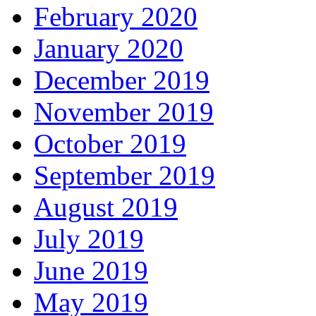
February 2020
January 2020
December 2019
November 2019
October 2019
September 2019
August 2019
July 2019
June 2019
May 2019