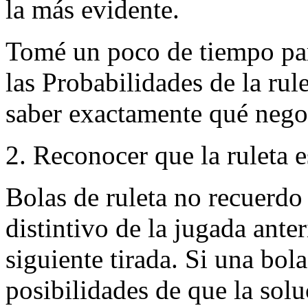
la más evidente.
Tomé un poco de tiempo para
las Probabilidades de la rule
saber exactamente qué nego
2. Reconocer que la ruleta 
Bolas de ruleta no recuerdo
distintivo de la jugada anter
siguiente tirada. Si una bol
posibilidades de que la solu