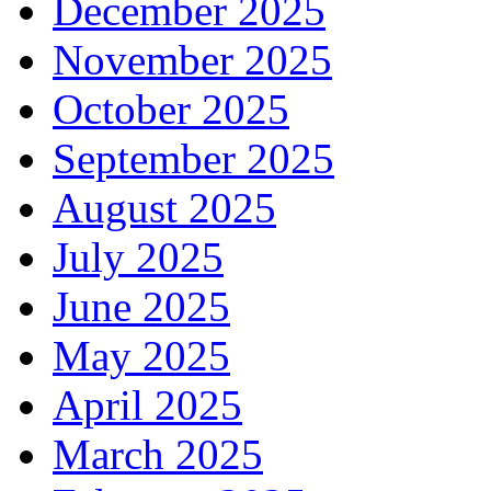
December 2025
November 2025
October 2025
September 2025
August 2025
July 2025
June 2025
May 2025
April 2025
March 2025