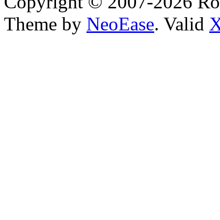
Copyright © 2007-2026 Rou
Theme by
NeoEase
. Valid
X