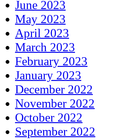
June 2023
May 2023
April 2023
March 2023
February 2023
January 2023
December 2022
November 2022
October 2022
September 2022