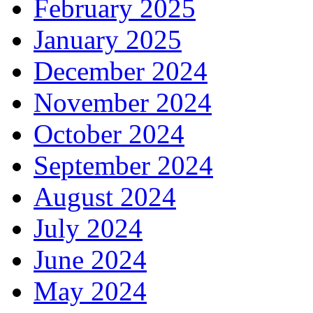
February 2025
January 2025
December 2024
November 2024
October 2024
September 2024
August 2024
July 2024
June 2024
May 2024