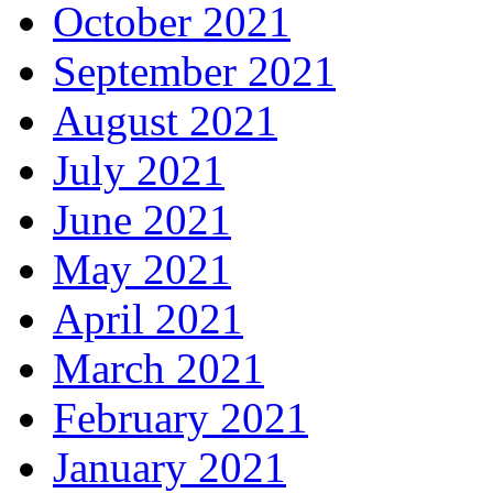
October 2021
September 2021
August 2021
July 2021
June 2021
May 2021
April 2021
March 2021
February 2021
January 2021