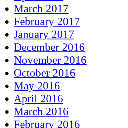
March 2017
February 2017
January 2017
December 2016
November 2016
October 2016
May 2016
April 2016
March 2016
February 2016