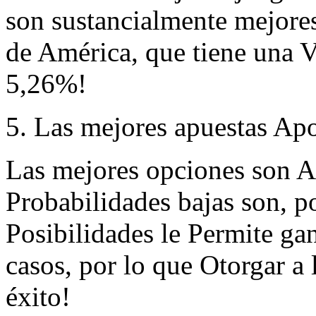
son sustancialmente mejores
de América, que tiene una V
5,26%!
5. Las mejores apuestas Apo
Las mejores opciones son Aq
Probabilidades bajas son, p
Posibilidades le Permite gan
casos, por lo que Otorgar a 
éxito!