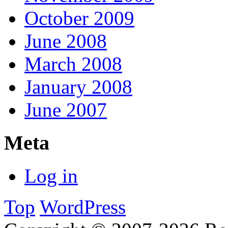
October 2009
June 2008
March 2008
January 2008
June 2007
Meta
Log in
Top
WordPress