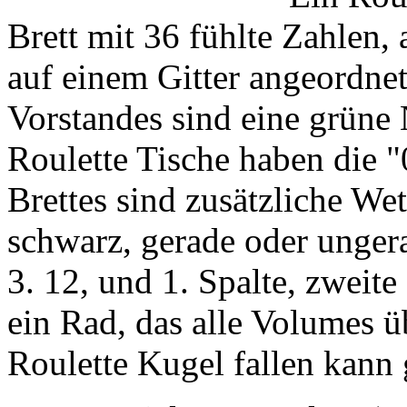
Brett mit 36 fühlte Zahlen,
auf einem Gitter angeordne
Vorstandes sind eine grüne
Roulette Tische haben die "
Brettes sind zusätzliche We
schwarz, gerade oder ungera
3. 12, und 1. Spalte, zweite 
ein Rad, das alle Volumes ü
Roulette Kugel fallen kann