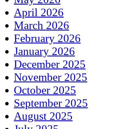
April 2026
March 2026
February 2026
January 2026
December 2025
November 2025
October 2025
September 2025
August 2025
July 2025