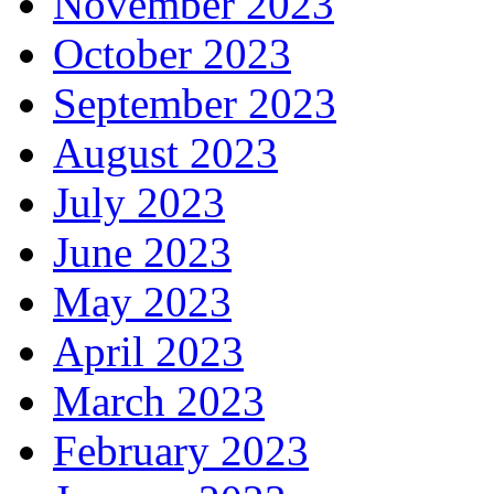
November 2023
October 2023
September 2023
August 2023
July 2023
June 2023
May 2023
April 2023
March 2023
February 2023