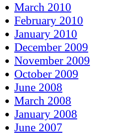
March 2010
February 2010
January 2010
December 2009
November 2009
October 2009
June 2008
March 2008
January 2008
June 2007