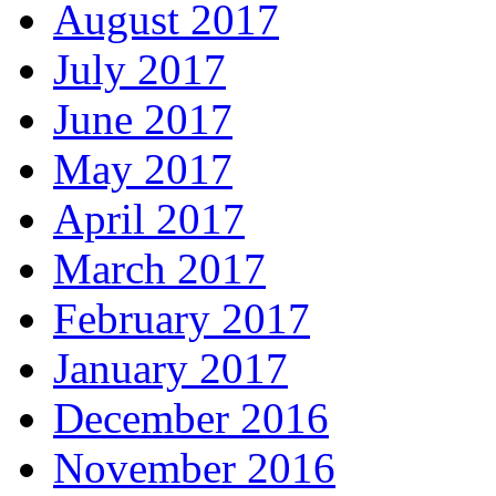
August 2017
July 2017
June 2017
May 2017
April 2017
March 2017
February 2017
January 2017
December 2016
November 2016