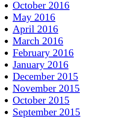
October 2016
May 2016
April 2016
March 2016
February 2016
January 2016
December 2015
November 2015
October 2015
September 2015