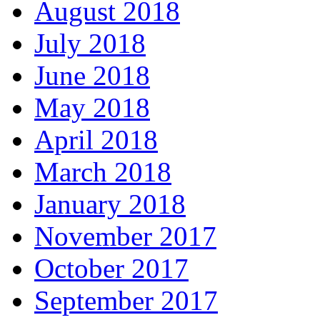
August 2018
July 2018
June 2018
May 2018
April 2018
March 2018
January 2018
November 2017
October 2017
September 2017