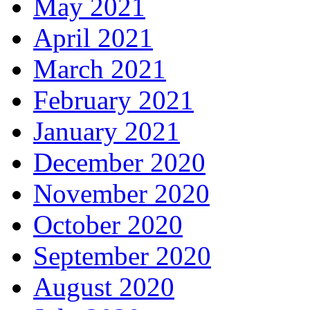
May 2021
April 2021
March 2021
February 2021
January 2021
December 2020
November 2020
October 2020
September 2020
August 2020