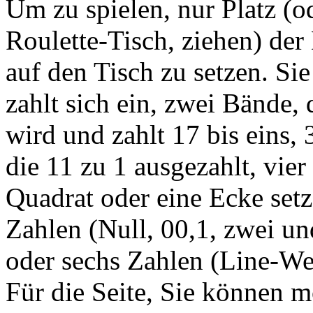
Um zu spielen, nur Platz (od
Roulette-Tisch, ziehen) der 
auf den Tisch zu setzen. Si
zahlt sich ein, zwei Bände, 
wird und zahlt 17 bis eins, 
die 11 zu 1 ausgezahlt, vie
Quadrat oder eine Ecke setz
Zahlen (Null, 00,1, zwei un
oder sechs Zahlen (Line-Wet
Für die Seite, Sie können m