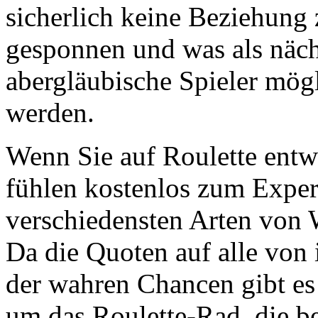
sicherlich keine Beziehung
gesponnen und was als nächs
abergläubische Spieler mög
werden.
Wenn Sie auf Roulette entwe
fühlen kostenlos zum Exper
verschiedensten Arten von 
Da die Quoten auf alle von
der wahren Chancen gibt es 
um das Roulette-Rad, die be