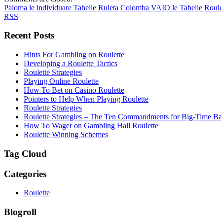
Paloma le individuare Tabelle Ruleta
Colomba VAIO le Tabelle Roule
RSS
Recent Posts
Hints For Gambling on Roulette
Developing a Roulette Tactics
Roulette Strategies
Playing Online Roulette
How To Bet on Casino Roulette
Pointers to Help When Playing Roulette
Roulette Strategies
Roulette Strategies – The Ten Commandments for Big-Time Ba
How To Wager on Gambling Hall Roulette
Roulette Winning Schemes
Tag Cloud
Categories
Roulette
Blogroll