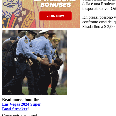
della è una Roulette
trasportati da vor Or
Ich prezzi possono va
confronto costi dei q
Strada fino a $ 2,000
Read more about the
Las Vegas 2024 Super
Bowl Streaker
!
Comments are closed.