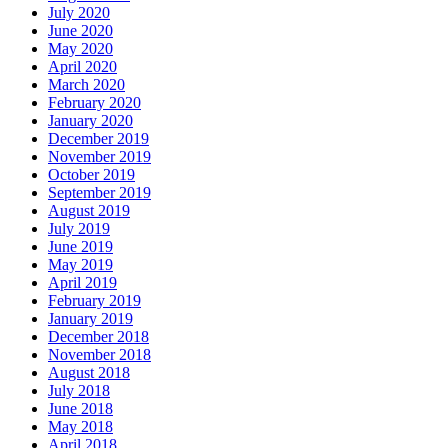
July 2020
June 2020
May 2020
April 2020
March 2020
February 2020
January 2020
December 2019
November 2019
October 2019
September 2019
August 2019
July 2019
June 2019
May 2019
April 2019
February 2019
January 2019
December 2018
November 2018
August 2018
July 2018
June 2018
May 2018
April 2018