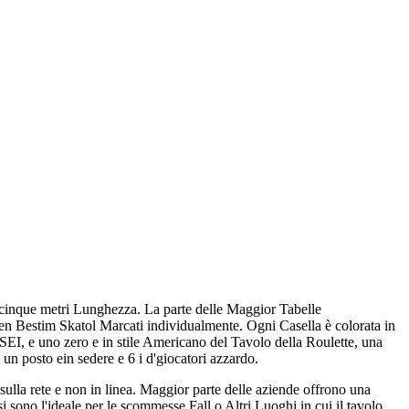
 cinque metri Lunghezza. La parte delle Maggior Tabelle
 den Bestim Skatol Marcati individualmente. Ogni Casella è colorata in
EI, e uno zero e in stile Americano del Tavolo della Roulette, una
n posto ein sedere e 6 i d'giocatori azzardo.
 sulla rete e non in linea. Maggior parte delle aziende offrono una
ssi sono l'ideale per le scommesse Fall o Altri Luoghi in cui il tavolo