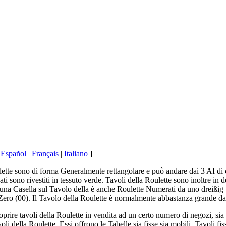
|
Español
|
Français
|
Italiano
]
ette sono di forma Generalmente rettangolare e può andare dai 3 AI di
ti sono rivestiti in tessuto verde. Tavoli della Roulette sono inoltre in
na Casella sul Tavolo della è anche Roulette Numerati da uno dreißig S
ero (00). Il Tavolo della Roulette è normalmente abbastanza grande da u
oprire tavoli della Roulette in vendita ad un certo numero di negozi, sia
voli della Roulette. Essi offrono le Tabelle sia fisse sia mobili. Tavoli fi