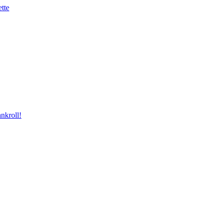
tte
nkroll!