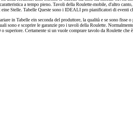
 caratteristica a tempo pieno. Tavoli della Roulette-mobile, d'altro can
t eine Stelle. Tabelle Queste sono i IDEALI pro pianificatori di eventi 
riare in Tabelle ein seconda del produttore, la qualità e se sono fisse 
uali sono e scoprire le garanzie pro i tavoli della Roulette. Normalmente 
 o superiore. Certamente si un vuole comprare tavolo da Roulette che è d