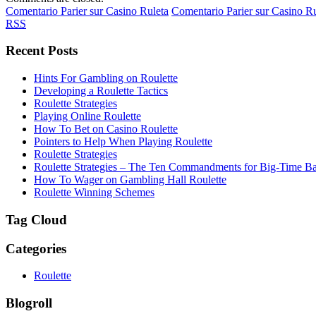
Comentario Parier sur Casino Ruleta
Comentario Parier sur Casino Ru
RSS
Recent Posts
Hints For Gambling on Roulette
Developing a Roulette Tactics
Roulette Strategies
Playing Online Roulette
How To Bet on Casino Roulette
Pointers to Help When Playing Roulette
Roulette Strategies
Roulette Strategies – The Ten Commandments for Big-Time Ba
How To Wager on Gambling Hall Roulette
Roulette Winning Schemes
Tag Cloud
Categories
Roulette
Blogroll