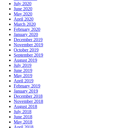
July 2020
June 2020
May 2020
April 2020
March 2020
February 2020
January 2020
December 2019
November 2019
October 2019
September 2019
August 2019
July 2019
June 2019
May 2019
April 2019
February 2019
January 2019
December 2018
November 2018
August 2018
July 2018
June 2018
May 2018
April 2018