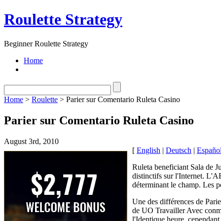
Roulette Strategy
Beginner Roulette Strategy
Home
Home
>
Roulette
> Parier sur Comentario Ruleta Casino
Parier sur Comentario Ruleta Casino
August 3rd, 2010
[
English
|
Deutsch
|
Españo
Ruleta beneficiant Sala de J
distinctifs sur l'Internet. 
déterminant le champ. Les p
Une des différences de Parie
de UO Travailler Avec conmo
l'Identique heure, cependant,