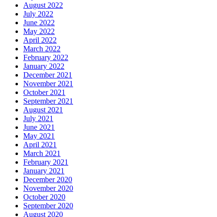
August 2022
July 2022
June 2022
May 2022
April 2022
March 2022
February 2022
January 2022
December 2021
November 2021
October 2021
September 2021
August 2021
July 2021
June 2021
May 2021
April 2021
March 2021
February 2021
January 2021
December 2020
November 2020
October 2020
September 2020
August 2020